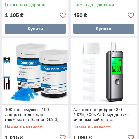
Готово до відправки
Готово до відправки
1 105
450
₴
₴
Купити
Купити
100 тест-смужок і 100
Алкотестер цифровий 0-
ланцетів голок для
4.0‰, 200мАг, 5 мундштуків,
глюкометра Sannuo GA-3,
кишеньковий драгер
розхідники
Немає в наявності
Немає в наявності
1 015
1 090
₴
₴