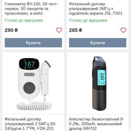
Глюкометр BY-100, 50 тест-
Фетальний доплер
смужок, 50 ланцетів та
ультразвуковий 3МГц з
проколювач, в кейсі
підсвіткою екрана JSL-T501
Готово до відправки
Готово до відправки
290
285
₴
₴
Купити
Купити
Фетальний доплер
Алкотестер безконтактний 0-
ультразвуковий 2.5МГц 50-
0.2‰, 200мАг, кишеньковий
240уд/хв 1.7"РК, FDK-201
драгер MR702