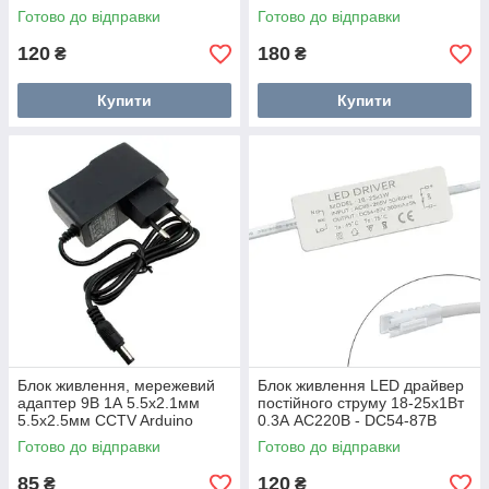
UAlectric
Готово до відправки
Готово до відправки
120
180
₴
₴
Купити
Купити
Блок живлення, мережевий
Блок живлення LED драйвер
адаптер 9В 1А 5.5x2.1мм
постійного струму 18-25x1Вт
5.5x2.5мм CCTV Arduino
0.3А AC220В - DC54-87В
Готово до відправки
Готово до відправки
85
120
₴
₴