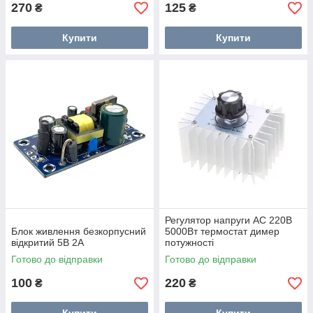
270
125
₴
₴
Купити
Купити
Регулятор напруги AC 220В
Блок живлення безкорпусний
5000Вт термостат димер
відкритий 5В 2А
потужності
Готово до відправки
Готово до відправки
100
220
₴
₴