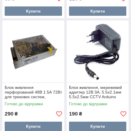
Купити
Купити
Блок живлення
Блок живлення, мережевий
перфорований 48В 1.5А 72Вт
адаптер 12В 3А, 5.5x2.1мм
для трекових систем,
5.5x2.5мм CCTV Arduino
UAlectric
Готово до відправки
Готово до відправки
290
190
₴
₴
Купити
Купити