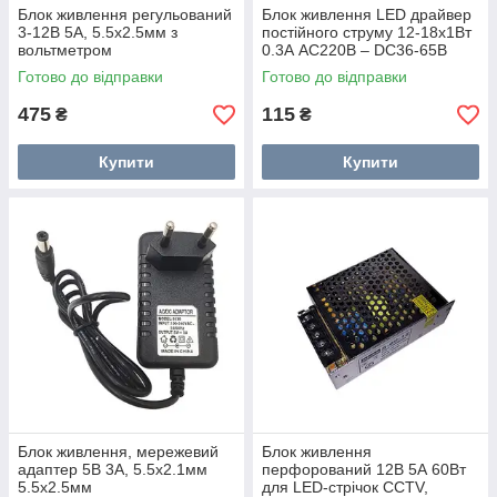
Блок живлення регульований
Блок живлення LED драйвер
3-12В 5А, 5.5x2.5мм з
постійного струму 12-18x1Вт
вольтметром
0.3А AC220В – DC36-65В
Готово до відправки
Готово до відправки
475
115
₴
₴
Купити
Купити
Блок живлення, мережевий
Блок живлення
адаптер 5В 3А, 5.5x2.1мм
перфорований 12В 5А 60Вт
5.5x2.5мм
для LED-стрічок CCTV,