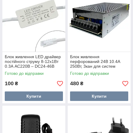
Блок живлення LED драйвер
Блок живлення
постійного струму 8-12x1Вт
перфорований 24В 10.4А
0.3А AC220В – DC24-46В
250Вт, 3кан для систем
відеоспост., UAlectric
Готово до відправки
Готово до відправки
100
480
₴
₴
Купити
Купити