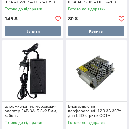
0.3А AC220В – DC75-135В
0.3А AC220В – DC12-26В
Готово до відправки
Готово до відправки
145
80
₴
₴
Купити
Купити
Блок живлення, мережевий
Блок живлення
адаптер 24В 3А, 5.5x2.5мм,
перфорований 12В 3А 36Вт
кабель
для LED-стрічок CCTV,
UAlectric
Готово до відправки
Готово до відправки