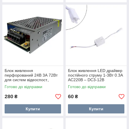
Блок живлення
Блок живлення LED драйвер
перфорований 24В 3А 72Вт
постійного струму 1-3Вт 0.3А
для систем відеоспост.,
AC220В – DC3-12В
UAlectric
Готово до відправки
Готово до відправки
280
60
₴
₴
Купити
Купити