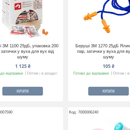
 3M 1100 29дБ, упаковка 200
Беруші 3M 1270 25дБ Ялин
 затички у вуха для вух від
пар, затички у вуха для ву
шуму
шуму
1 125 ₴
105 ₴
 до відправки
Оптом і в роздріб
Готово до відправки
Оптом і в
КУПИТИ
КУПИТИ
0007590
7000006240