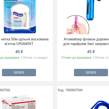
 нитка 50м щільна воскована
Атомайзер флакон дорожні
м'ятна ORAMINT
для парфумів 5мл заправ
40 ₴
45 ₴
 до відправки
Оптом і в роздріб
Готово до відправки
Оптом і в
КУПИТИ
КУПИТИ
0007591
7000007594