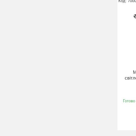
700
М
світл
Готово