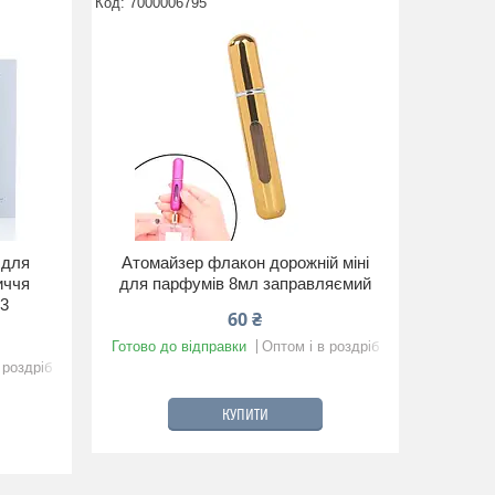
7000006795
 для
Атомайзер флакон дорожній міні
иччя
для парфумів 8мл заправляємий
C3
60 ₴
Готово до відправки
Оптом і в роздріб
 роздріб
КУПИТИ