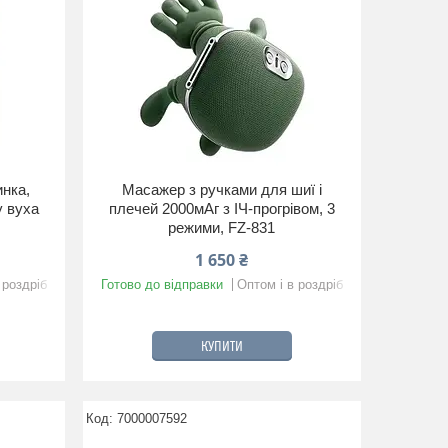
нка,
Масажер з ручками для шиї і
у вуха
плечей 2000мАг з ІЧ-прогрівом, 3
режими, FZ-831
1 650 ₴
 роздріб
Готово до відправки
Оптом і в роздріб
КУПИТИ
7000007592