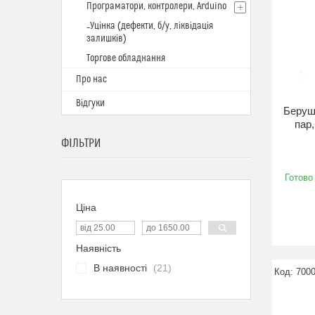
Програматори, контролери, Arduino
_Уцінка (дефекти, б/у, ліквідація
залишків)
Торгове обладнання
Про нас
Відгуки
Беруші
пар,
ФІЛЬТРИ
Готово
Ціна
Наявність
В наявності
21
700