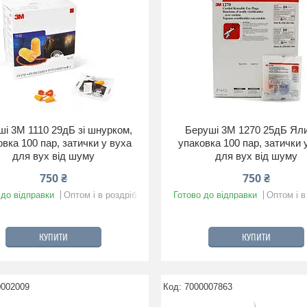
ші 3M 1110 29дБ зі шнурком,
Беруші 3M 1270 25дБ Яли
овка 100 пар, затички у вуха
упаковка 100 пар, затички 
для вух від шуму
для вух від шуму
750 ₴
750 ₴
 до відправки
Оптом і в роздріб
Готово до відправки
Оптом і в
КУПИТИ
КУПИТИ
0002009
7000007863