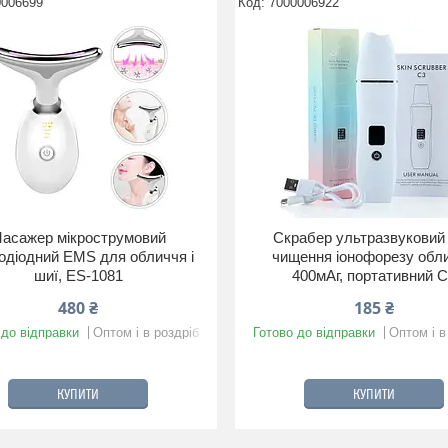
0006699
7000006922
асажер мікрострумовий
Скрабер ультразвуковий
одіодний EMS для обличчя і
чищення іонофорезу обл
шиї, ES-1081
400мАг, портативний 
480 ₴
185 ₴
 до відправки
Оптом і в роздріб
Готово до відправки
Оптом і в
КУПИТИ
КУПИТИ