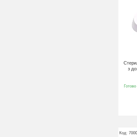
Стери
з до
Готово
700