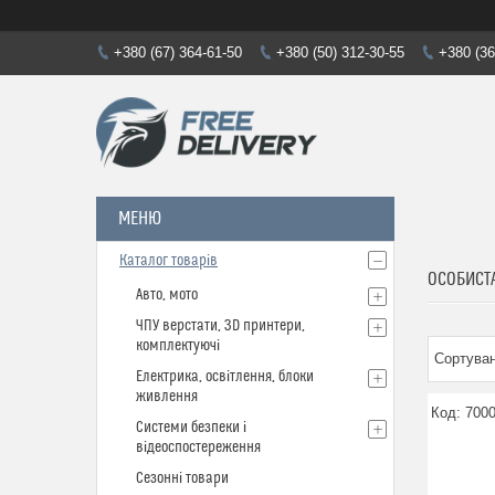
+380 (67) 364-61-50
+380 (50) 312-30-55
+380 (36
Каталог товарів
ОСОБИСТА
Авто, мото
ЧПУ верстати, 3D принтери,
комплектуючі
Електрика, освітлення, блоки
живлення
700
Системи безпеки і
відеоспостереження
Сезонні товари