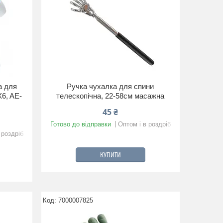
а для
Ручка чухалка для спини
X6, AE-
телескопічна, 22-58см масажна
45 ₴
Готово до відправки
Оптом і в роздріб
 роздріб
КУПИТИ
7000007825