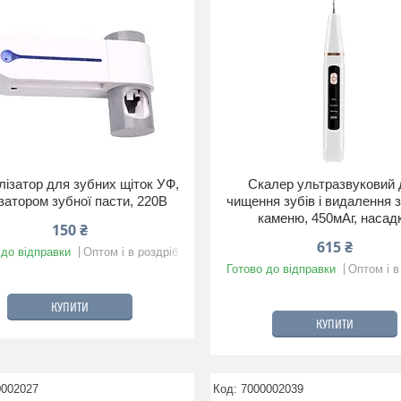
лізатор для зубних щіток УФ,
Скалер ультразвуковий 
затором зубної пасти, 220В
чищення зубів і видалення 
каменю, 450мАг, насад
150 ₴
615 ₴
 до відправки
Оптом і в роздріб
Готово до відправки
Оптом і в
КУПИТИ
КУПИТИ
0002027
7000002039