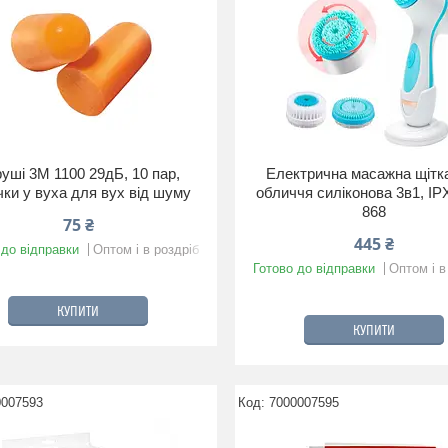
уші 3M 1100 29дБ, 10 пар,
Електрична масажна щітк
чки у вуха для вух від шуму
обличчя силіконова 3в1, IP
868
75 ₴
445 ₴
 до відправки
Оптом і в роздріб
Готово до відправки
Оптом і в
КУПИТИ
КУПИТИ
0007593
7000007595