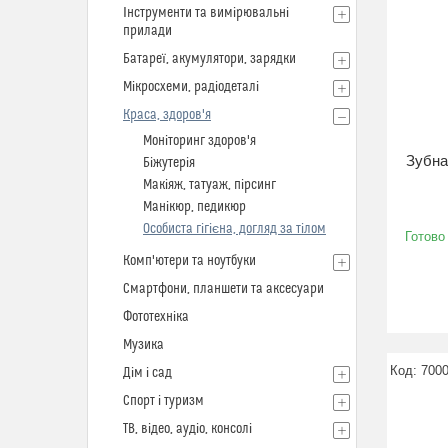
Інструменти та вимірювальні
прилади
Батареї, акумулятори, зарядки
Мікросхеми, радіодеталі
Краса, здоров'я
Моніторинг здоров'я
Зубна
Біжутерія
Макіяж, татуаж, пірсинг
Манікюр, педикюр
Особиста гігієна, догляд за тілом
Готово
Комп'ютери та ноутбуки
Смартфони, планшети та аксесуари
Фототехніка
Музика
700
Дім і сад
Спорт і туризм
ТВ, відео, аудіо, консолі