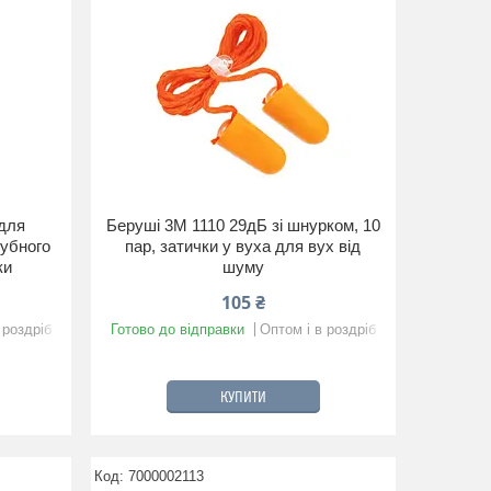
для
Беруші 3M 1110 29дБ зі шнурком, 10
зубного
пар, затички у вуха для вух від
ки
шуму
105 ₴
 роздріб
Готово до відправки
Оптом і в роздріб
КУПИТИ
7000002113