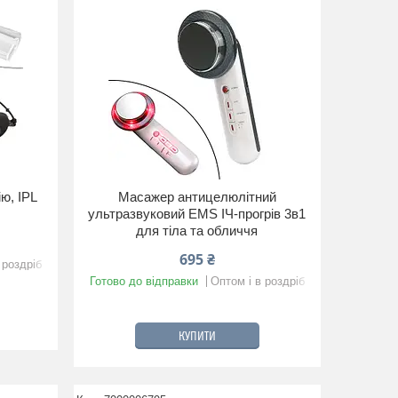
ю, IPL
Масажер антицелюлітний
ультразвуковий EMS ІЧ-прогрів 3в1
для тіла та обличчя
695 ₴
 роздріб
Готово до відправки
Оптом і в роздріб
КУПИТИ