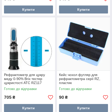
Купити
Купити
Рефрактометр для цукру
Кейс чохол футляр для
меду 0-90% Brix тестер
рефрактометра серії RZ,
цукристості АТС RZ117
пластик
Готово до відправки
Готово до відправки
705
90
₴
₴
Купити
Купити