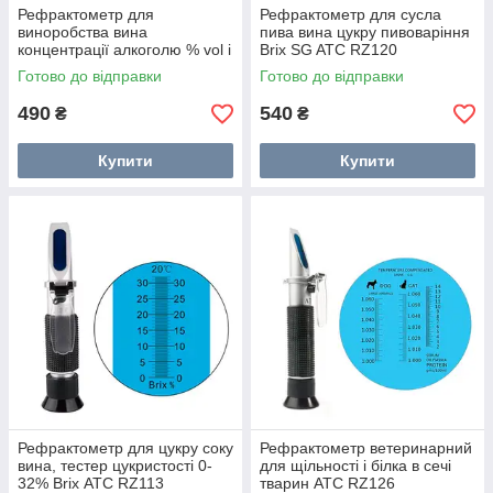
Рефрактометр для
Рефрактометр для сусла
виноробства вина
пива вина цукру пивоваріння
концентрації алкоголю % vol і
Brix SG ATC RZ120
Brix RZ121
Готово до відправки
Готово до відправки
490
540
₴
₴
Купити
Купити
Рефрактометр для цукру соку
Рефрактометр ветеринарний
вина, тестер цукристості 0-
для щільності і білка в сечі
32% Brix АТС RZ113
тварин ATC RZ126