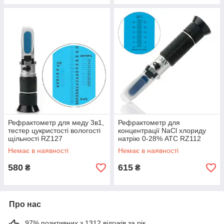
Рефрактометр для меду 3в1,
Рефрактометр для
тестер цукристості вологості
концентрації NaCl хлориду
щільності RZ127
натрію 0-28% ATC RZ112
Немає в наявності
Немає в наявності
580
615
₴
₴
Про нас
97% позитивних з 1312 відгуків за рік