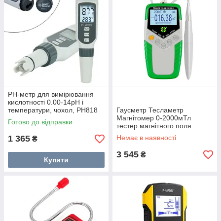
PH-метр для вимірювання
кислотності 0.00-14pH і
температури, чохол, PH818
Гаусметр Тесламетр
Магнітомер 0-2000мТл
Готово до відправки
тестер магнітного поля
TD8620
1 365
Немає в наявності
₴
3 545
₴
Купити