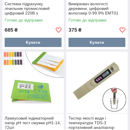
Система підрахунку,
Вимірювач вологості
лічильник промисловий
деревини, цифровий
цифровий 220В з
вологомір 0-99.9% EMT01
фотодатчиком
MT-10
Готово до відправки
Готово до відправки
685
375
₴
₴
Купити
Купити
Лакмусовий індикаторний
Тестер якості води і
папір pH тест смужки pH1-14,
температури TDS-3
72шт
портативний аналізатор