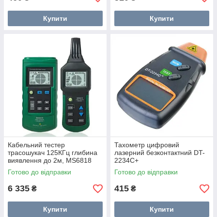
Купити
Купити
Кабельний тестер
Тахометр цифровий
трасошукач 125КГц глибина
лазерний безконтактний DT-
виявлення до 2м, MS6818
2234C+
Готово до відправки
Готово до відправки
6 335
415
₴
₴
Купити
Купити