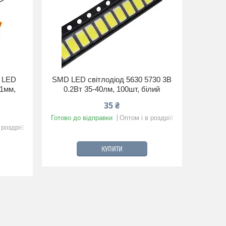
я LED
SMD LED світлодіод 5630 5730 3В
1мм,
0.2Вт 35-40лм, 100шт, білий
35 ₴
Готово до відправки
Оптом і в роздріб
 роздріб
КУПИТИ