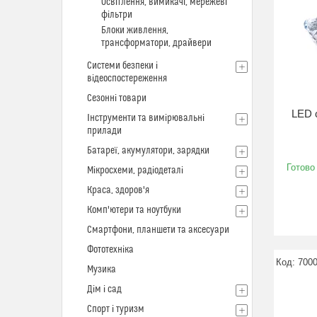
Освітлення, вимикачі, мережеві
фільтри
Блоки живлення,
трансформатори, драйвери
Системи безпеки і
відеоспостереження
Сезонні товари
LED 
Інструменти та вимірювальні
прилади
Батареї, акумулятори, зарядки
Готово
Мікросхеми, радіодеталі
Краса, здоров'я
Комп'ютери та ноутбуки
Смартфони, планшети та аксесуари
Фототехніка
700
Музика
Дім і сад
Спорт і туризм