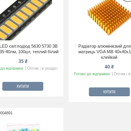
ED світлодіод 5630 5730 3В
Радіатор алюмінієвий дл
35-40лм, 100шт, теплий білий
матриць VGA MB 40x40x1
клейкий
35 ₴
40 ₴
 до відправки
Оптом і в роздріб
Готово до відправки
Оптом і в
КУПИТИ
КУПИТИ
0004891