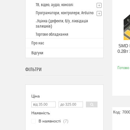
ТВ, відео, аудіо, консолі
Програматори, контролери, Arduino
_Уцінка (дефекти, б/у, ліквідація
залишків)
Торгове обладнання
Про нас
SMD L
0.2Вт 
Відгуки
Готово
ФІЛЬТРИ
Ціна
700
Наявність
В наявності
7