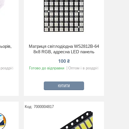
ьорів,
Матриця світлодіодна WS2812B-64
8x8 RGB, адресна LED панель
100 ₴
 роздріб
Готово до відправки
Оптом і в роздріб
КУПИТИ
7000004817