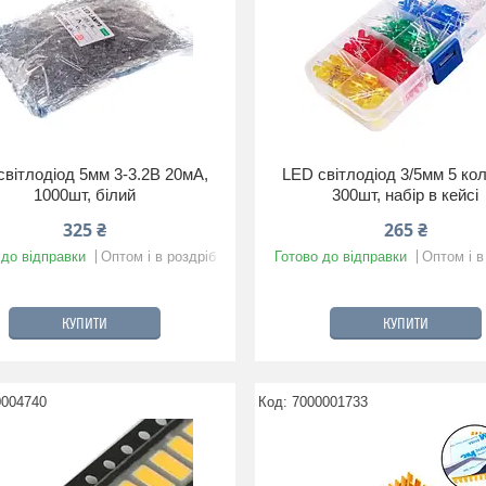
світлодіод 5мм 3-3.2В 20мА,
LED світлодіод 3/5мм 5 кол
1000шт, білий
300шт, набір в кейсі
325 ₴
265 ₴
 до відправки
Оптом і в роздріб
Готово до відправки
Оптом і в
КУПИТИ
КУПИТИ
0004740
7000001733