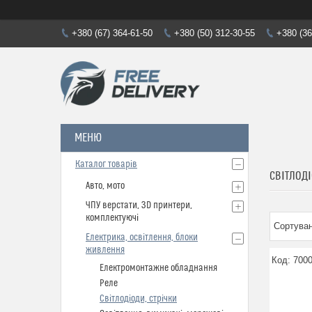
+380 (67) 364-61-50
+380 (50) 312-30-55
+380 (36
Каталог товарів
СВІТЛОДІ
Авто, мото
ЧПУ верстати, 3D принтери,
комплектуючі
Електрика, освітлення, блоки
живлення
700
Електромонтажне обладнання
Реле
Світлодіоди, стрічки