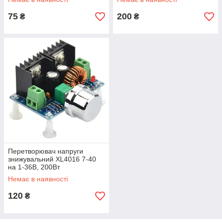
75
200
₴
₴
Перетворювач напруги
знижувальний XL4016 7-40
на 1-36В, 200Вт
Немає в наявності
120
₴