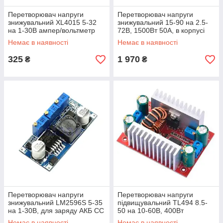
Перетворювач напруги
Перетворювач напруги
знижувальний XL4015 5-32
знижувальний 15-90 на 2.5-
на 1-30В ампер/вольтметр
72В, 1500Вт 50А, в корпусі
Немає в наявності
Немає в наявності
325
1 970
₴
₴
Перетворювач напруги
Перетворювач напруги
знижувальний LM2596S 5-35
підвищувальний TL494 8.5-
на 1-30В, для заряду АКБ CC
50 на 10-60В, 400Вт
CV
Немає в наявності
Немає в наявності