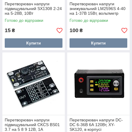
Перетворювач напруги
Перетворювач напруги
підвищувальний SX1308 2-24
знижувальний LM2596S 4-40
на 5-28В, 10Вт
на 1-37В 15Вт, вольтметр
Готово до відправки
Готово до відправки
15
100
₴
₴
Купити
Купити
Перетворювач напруги
Перетворювач напруги DC-
підвищувальний CKCS BS01
DC 6-36В 6А 120Вт, XY-
3.7 на 5 8 9 12В, 1А
SK120, в корпусі