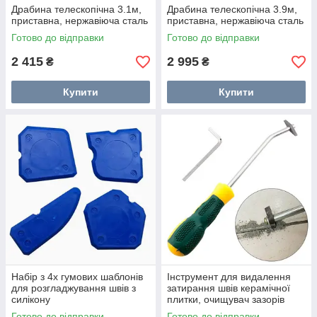
Драбина телескопічна 3.1м,
Драбина телескопічна 3.9м,
приставна, нержавіюча сталь
приставна, нержавіюча сталь
Готово до відправки
Готово до відправки
2 415
2 995
₴
₴
Купити
Купити
Набір з 4х гумових шаблонів
Інструмент для видалення
для розгладжування швів з
затирання швів керамічної
силікону
плитки, очищувач зазорів
Готово до відправки
Готово до відправки