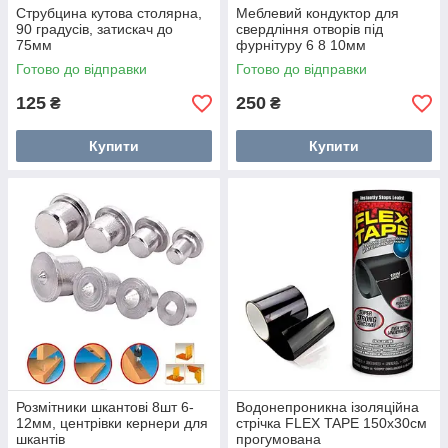
Струбцина кутова столярна,
Меблевий кондуктор для
90 градусів, затискач до
свердління отворів під
75мм
фурнітуру 6 8 10мм
Готово до відправки
Готово до відправки
125
250
₴
₴
Купити
Купити
Розмітники шкантові 8шт 6-
Водонепроникна ізоляційна
12мм, центрівки кернери для
стрічка FLEX TAPE 150x30см
шкантів
прогумована