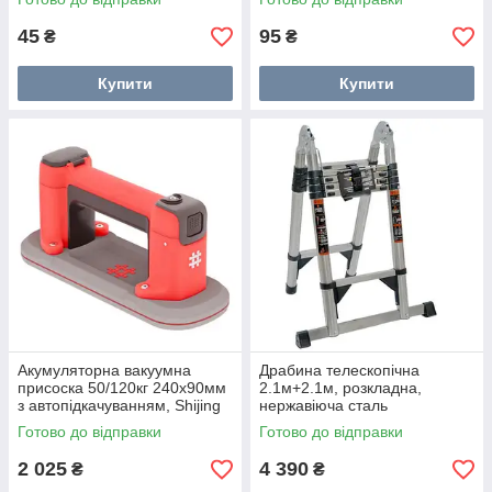
45
95
₴
₴
Купити
Купити
Акумуляторна вакуумна
Драбина телескопічна
присоска 50/120кг 240x90мм
2.1м+2.1м, розкладна,
з автопідкачуванням, Shijing
нержавіюча сталь
6112
Готово до відправки
Готово до відправки
2 025
4 390
₴
₴