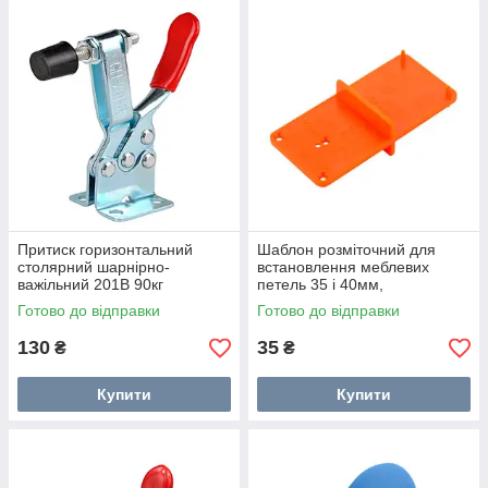
Притиск горизонтальний
Шаблон розміточний для
столярний шарнірно-
встановлення меблевих
важільний 201B 90кг
петель 35 і 40мм,
двосторонній
Готово до відправки
Готово до відправки
130
35
₴
₴
Купити
Купити