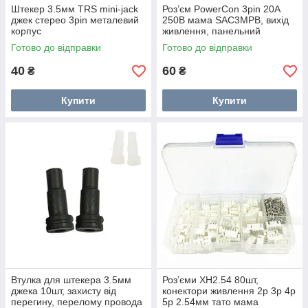
Штекер 3.5мм TRS mini-jack
Роз’єм PowerCon 3pin 20A
джек стерео 3pin металевий
250В мама SAC3MPB, вихід
корпус
живлення, панельний
Готово до відправки
Готово до відправки
40
60
₴
₴
Купити
Купити
Втулка для штекера 3.5мм
Роз’єми XH2.54 80шт,
джека 10шт, захисту від
конектори живлення 2p 3p 4p
перегину, перелому провода
5p 2.54мм тато мама