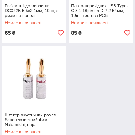
Роз'єм гніздо живлення
Плата-перехідник USB Type-
DC022B 5.5x2.1мм, 10шт, з
C 3.1 16pin на DIP 2.54мм,
різзю на панель
10шт, тестова PCB
Немає в наявності
Немає в наявності
65
85
₴
₴
Штекер акустичний роз'єм
банан затискний 4мм
Nakamichi, пара
Немає в наявності