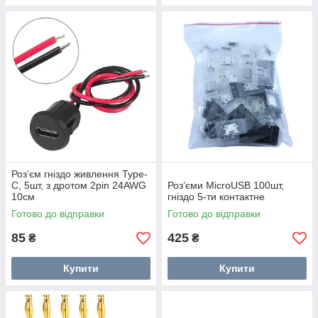
Роз’єм гніздо живлення Type-
C, 5шт, з дротом 2pin 24AWG
Роз’єми MicroUSB 100шт,
10см
гніздо 5-ти контактне
Готово до відправки
Готово до відправки
85
425
₴
₴
Купити
Купити