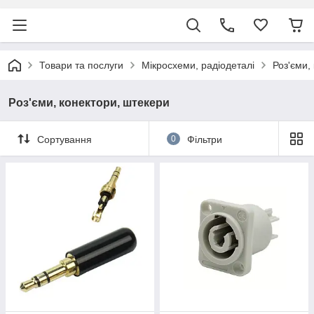
Товари та послуги
Мікросхеми, радіодеталі
Роз'єми,
Роз'єми, конектори, штекери
Сортування
0
Фільтри