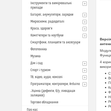
Інструменти та вимірювальні
прилади
Батареї, акумулятори, зарядки
Мікросхеми, радіодеталі
Краса, здоров'я
Комп'ютери та ноутбуки
Версі
Смартфони, планшети та аксесуари
антен
Фототехніка
Модуль
Функці
Музика
4 кори
Дім і сад
викори
Спорт і туризм
С
ТВ, відео, аудіо, консолі
В
П
Програматори, контролери, Arduino
К
_Уцінка (дефекти, б/у, ліквідація
Ф
залишків)
Н
Р
Торгове обладнання
Р
Про нас