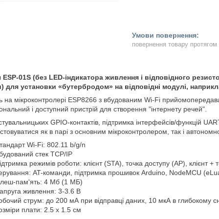
повернення товару протягом
я ESP-01S (без LED-індикатора живлення і відповідного резис
и) для установки «бутербродом» на відповідні модулі, наприк
 на мікроконтролері ESP8266 з вбудованим Wi-Fi прийомопередав
ональний і доступний пристрій для створення "інтернету речей".
стувальницьких GPIO-контактів, підтримка інтерфейсів/функцій UART
стовуватися як в парі з основним мікроконтролером, так і автономн
тандарт Wi-Fi: 802.11 b/g/n
будований стек TCP/IP
ідтримка режимів роботи: клієнт (STA), точка доступу (AP), клієнт +
ерування: AT-команди, підтримка прошивок Arduino, NodeMCU (eLua
леш-пам'ять: 4 Мб (1 МБ)
апруга живлення: 3-3.6 В
обочий струм: до 200 мА при відправці даних, 10 мкА в глибокому сн
озміри плати: 2.5 х 1.5 см