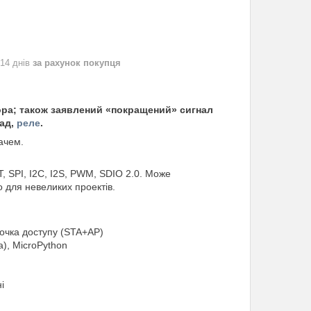
 14 днів
за рахунок покупця
тора; також заявлений «покращений» сигнал
лад,
реле
.
ачем.
, SPI, I2C, I2S, PWM, SDIO 2.0. Може
о для невеликих проектів.
 точка доступу (STA+AP)
), MicroPython
і