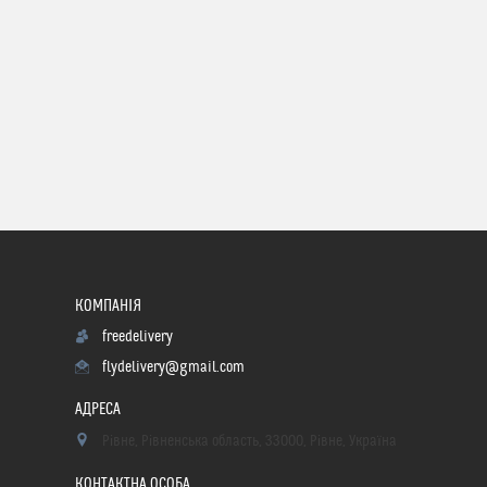
freedelivery
flydelivery@gmail.com
Рівне, Рівненська область, 33000, Рівне, Україна