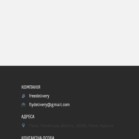
freedelivery
flydelivery@gmail.com
Рівне, Рівненська область, 33000, Рівне, Україна