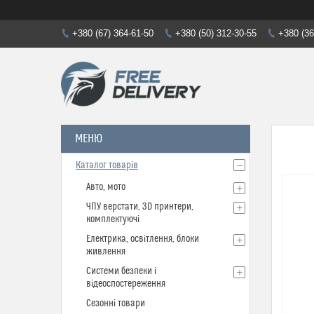
+380 (67) 364-61-50
+380 (50) 312-30-55
+380 (36
Каталог товарів
Авто, мото
ЧПУ верстати, 3D принтери,
комплектуючі
Електрика, освітлення, блоки
живлення
Системи безпеки і
відеоспостереження
Сезонні товари