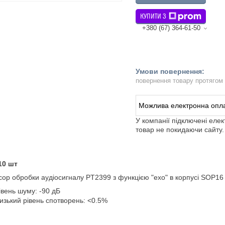
КУПИТИ З
+380 (67) 364-61-50
повернення товару протягом
У компанії підключені еле
товар не покидаючи сайту.
10 шт
ор обробки аудіосигналу PT2399 з функцією "ехо" в корпусі SOP16 д
івень шуму: -90 дБ
изький рівень спотворень: <0.5%