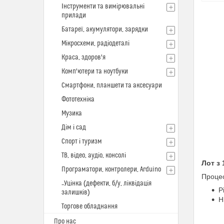
Інструменти та вимірювальні
прилади
Батареї, акумулятори, зарядки
Мікросхеми, радіодеталі
Краса, здоров'я
Комп'ютери та ноутбуки
Смартфони, планшети та аксесуари
Фототехніка
Музика
Дім і сад
Спорт і туризм
ТВ, відео, аудіо, консолі
Лот з 
Програматори, контролери, Arduino
Процес
_Уцінка (дефекти, б/у, ліквідація
Р
залишків)
Н
Торгове обладнання
Про нас