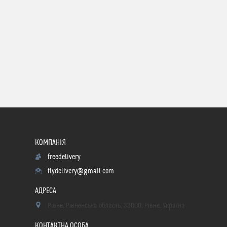
freedelivery
flydelivery@gmail.com
Рівне, Рівненська область, 33000, Рівне, Україна