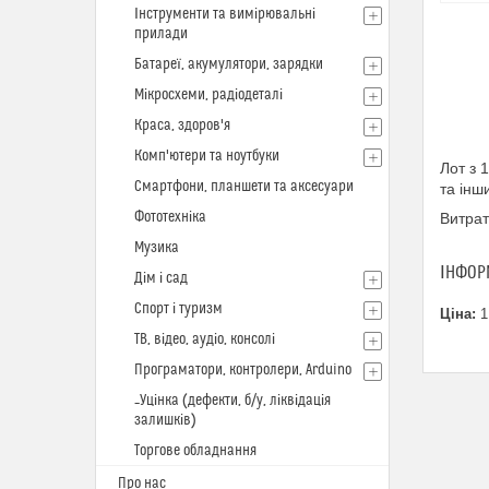
Інструменти та вимірювальні
прилади
Батареї, акумулятори, зарядки
Мікросхеми, радіодеталі
Краса, здоров'я
Комп'ютери та ноутбуки
Лот з 
Смартфони, планшети та аксесуари
та інш
Фототехніка
Витрат
Музика
ІНФОР
Дім і сад
Спорт і туризм
Ціна:
1
ТВ, відео, аудіо, консолі
Програматори, контролери, Arduino
_Уцінка (дефекти, б/у, ліквідація
залишків)
Торгове обладнання
Про нас