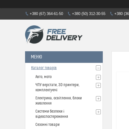
+380 (67) 364-61-50
+380 (50) 312-30-55
+380 (36
Каталог товарів
Авто, мото
ЧПУ верстати, 3D принтери,
комплектуючі
Електрика, освітлення, блоки
живлення
Системи безпеки і
відеоспостереження
Сезонні товари