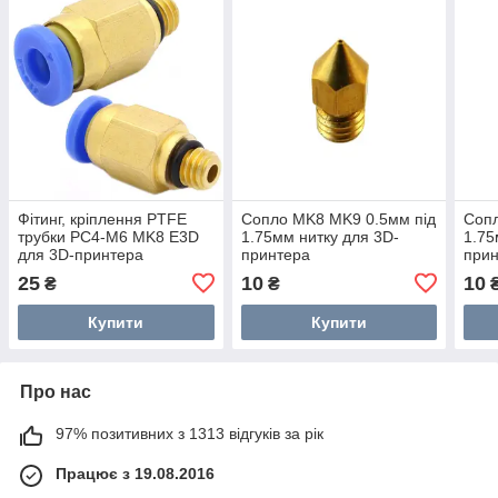
Фітинг, кріплення PTFE
Сопло MK8 MK9 0.5мм під
Сопл
трубки PC4-M6 MK8 E3D
1.75мм нитку для 3D-
1.75
для 3D-принтера
принтера
при
25
10
10
₴
₴
Купити
Купити
Про нас
97% позитивних з 1313 відгуків за рік
Працює з 19.08.2016