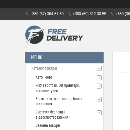
+380 (67) 364-61-50
+380 (50) 312-30-55
+380 (36
Каталог товарів
Авто, мото
ЧПУ верстати, 3D принтери,
комплектуючі
Електрика, освітлення, блоки
живлення
Системи безпеки і
відеоспостереження
Сезонні товари