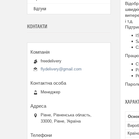
Відобр
Відгуки
швидкі
випере
і т.д.
КОНТАКТИ
Підтри
I
S
C
Працює
freedelivery
С
flydelivery@gmail.com
Р
Р
Пароль
Менеджер
ХАРАК
Рівне, Рівненська область,
Осно
33000, Рівне, Україна
Вироб
Країн