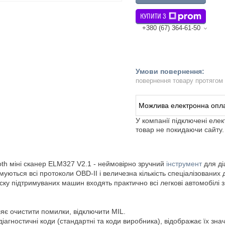
КУПИТИ З
+380 (67) 364-61-50
повернення товару протягом
У компанії підключені еле
товар не покидаючи сайту.
oth міні сканер ELM327 V2.1 - неймовірно зручний
інструмент
для ді
муються всі протоколи OBD-II і величезна кількість спеціалізованих
ску підтримуваних машин входять практично всі легкові автомобілі
яє очистити помилки, відключити MIL.
діагностичні коди (стандартні та коди виробника), відображає їх знач