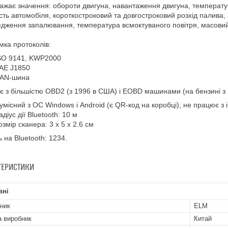
ажає значення: обороти двигуна, навантаження двигуна, температу
сть автомобіля, короткостроковий та довгостроковий розхід палива,
дження запалювання, температура всмоктуваного повітря, масовий 
мка протоколів:
SO 9141, KWP2000
AE J1850
AN-шина
 з більшістю OBD2 (з 1996 в США) і EOBD машинами (на бензині з 2
умісний з ОС Windows і Android (є QR-код на коробці), не працює з 
адіус дії Bluetooth: 10 м
озмір сканера: 3 х 5 х 2.6 см
 на Bluetooth: 1234.
ТЕРИСТИКИ
вні
ник
ELM
а виробник
Китай