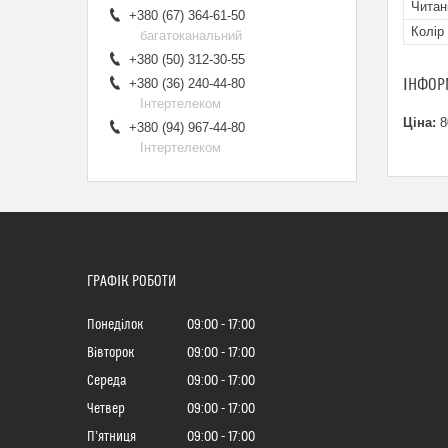
Читан
+380 (67) 364-61-50
Колір
багатоканальний
+380 (50) 312-30-55
ІНФОР
+380 (36) 240-44-80
Інтертелеком
Ціна:
8
+380 (94) 967-44-80
Інтертелеком
ГРАФІК РОБОТИ
Понеділок
09:00
17:00
Вівторок
09:00
17:00
Середа
09:00
17:00
Четвер
09:00
17:00
Пʼятниця
09:00
17:00