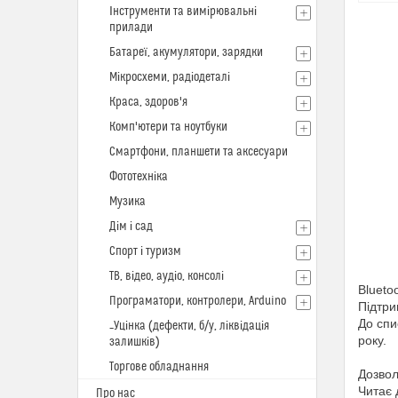
Інструменти та вимірювальні
прилади
Батареї, акумулятори, зарядки
Мікросхеми, радіодеталі
Краса, здоров'я
Комп'ютери та ноутбуки
Смартфони, планшети та аксесуари
Фототехніка
Музика
Дім і сад
Спорт і туризм
ТВ, відео, аудіо, консолі
Blueto
Програматори, контролери, Arduino
Підтри
До спи
_Уцінка (дефекти, б/у, ліквідація
року.
залишків)
Торгове обладнання
Дозвол
Читає 
Про нас