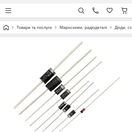
Товари та послуги
Мікросхеми, радіодеталі
Діоди, с