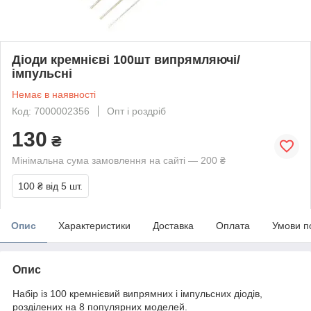
Діоди кремнієві 100шт випрямляючі/
імпульсні
Немає в наявності
Код: 7000002356
Опт і роздріб
130
₴
Мінімальна сума замовлення на сайті — 200 ₴
100 ₴
від 5 шт.
Опис
Характеристики
Доставка
Оплата
Умови п
Опис
Набір із 100 кремнієвий випрямних і імпульсних діодів,
розділених на 8 популярних моделей.