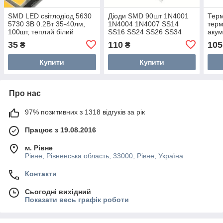
SMD LED світлодіод 5630
Діоди SMD 90шт 1N4001
Терм
5730 3В 0.2Вт 35-40лм,
1N4004 1N4007 SS14
терм
100шт, теплий білий
SS16 SS24 SS26 SS34
акум
SS36
набі
35
110
105
₴
₴
Купити
Купити
Про нас
97% позитивних з 1318 відгуків за рік
Працює з 19.08.2016
м. Рівне
Рівне, Рівненська область, 33000, Рівне, Україна
Контакти
Сьогодні вихідний
Показати весь графік роботи