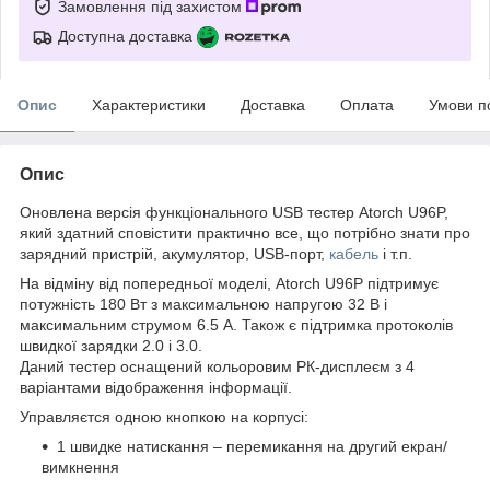
Замовлення під захистом
Доступна доставка
Опис
Характеристики
Доставка
Оплата
Умови п
Опис
Оновлена версія функціонального USB тестер Atorch U96P,
який здатний сповістити практично все, що потрібно знати про
зарядний пристрій, акумулятор, USB-порт,
кабель
і т.п.
На відміну від попередньої моделі, Atorch U96P підтримує
потужність 180 Вт з максимальною напругою 32 В і
максимальним струмом 6.5 А. Також є підтримка протоколів
швидкої зарядки 2.0 і 3.0.
Даний тестер оснащений кольоровим РК-дисплеєм з 4
варіантами відображення інформації.
Управляєтся одною кнопкою на корпусі:
1 швидке натискання – перемикання на другий екран/
вимкнення