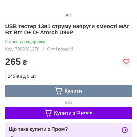
USB тестер 13в1 струму напруги ємності мАг
Вт Втг D+ D- Atorch U96P
Готово до відправки
Код: 7000001276
Опт і роздріб
265
₴
245 ₴
від 5 шт.
Купити
або
Купити з
Що таке купити з Пром?