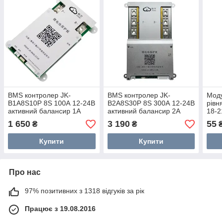
BMS контролер JK-
BMS контролер JK-
Моду
B1A8S10P 8S 100А 12-24В
B2A8S30P 8S 300А 12-24В
рівн
активний балансир 1А
активний балансир 2А
18-2
Bluetooth
Bluetooth
1 650
3 190
55
₴
₴
Купити
Купити
Про нас
97% позитивних з 1318 відгуків за рік
Працює з 19.08.2016