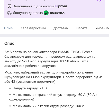
Замовлення під захистом
Доступна доставка
Опис
Характеристики
Доставка
Оплата
Умови п
Опис
BMS плата на основі контролера BM3451TNDC-T28A з
балансиром для керування процесом заряду/розряду та
захисту до 5-х Li-ion акумуляторів 18650 або інших з
аналогічною робочою напругою.
Можливо, найкращий варіант для переробки живлення
шуруповерта на Li-ion акумулятори. Проста переробка під 3S
або 4S (установкою перемички)
Напруга заряду: 21 В
Максимальний тривалий струм розряду: 60 А (80 А з
охолодженням)
Максимальний піковий струм розряду: 100 А