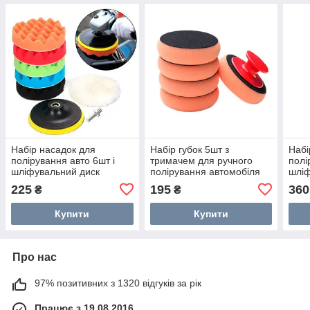
Набір насадок для
Набір губок 5шт з
Набі
полірування авто 6шт і
тримачем для ручного
полі
шліфувальний диск
полірування автомобіля
шліф
12.5см, на дриль
на д
225
195
360
₴
₴
Купити
Купити
Про нас
97% позитивних з 1320 відгуків за рік
Працює з 19.08.2016