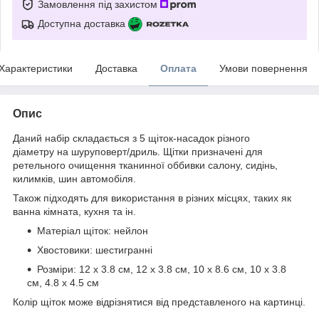
Замовлення під захистом
Доступна доставка
Характеристики
Доставка
Оплата
Умови повернення
Опис
Даний набір складається з 5 щіток-насадок різного
діаметру на шуруповерт/дриль. Щітки призначені для
ретельного очищення тканинної оббивки салону, сидінь,
килимків, шин автомобіля.
Також підходять для використання в різних місцях, таких як
ванна кімната, кухня та ін.
Матеріал щіток: нейлон
Хвостовики: шестигранні
Розміри: 12 х 3.8 см, 12 х 3.8 см, 10 х 8.6 см, 10 х 3.8
см, 4.8 х 4.5 см
Колір щіток може відрізнятися від представленого на картинці.