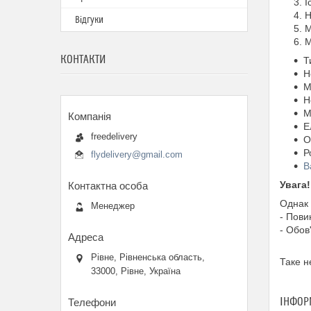
І
Н
Відгуки
М
М
КОНТАКТИ
Т
Н
М
Н
М
Е
freedelivery
О
Р
flydelivery@gmail.com
В
Увага!
Однак 
Менеджер
- Пови
- Обов
Рівне, Рівненська область,
Таке н
33000, Рівне, Україна
ІНФОР