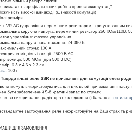
стотно більший ресурс служби
е вимагають профілактичних робіт в процесі експлуатації
ожливість високої швидкодії (швидкості комутації)
алі розміри
ип: VR-AC (управління перемінним резистором, з регулюванням вих
омінальна керуюча напруга: перемінний резистор 250 КОм/110В, 
етод управління: фазове управління
омінальна напруга навантаження: 24-380 В
аксимальний струм: 100 А
лектрична міцність ізоляції: 2500 В АС
пір ізоляції: 500 МОм (при 500 В DC)
озмір: 6.3 х 4.6 х 2.3 см
ага
: 100 г
 Твердотільні реле SSR не призначені для комутації електродв
вони можуть використовуватись для цих цілей при виконанні наступ
нен бути забезпечений 5-8 кратний запас по струму;
'язково використання радіатора охолодження (і бажано з
вентилято
естандартне застосування реле використовуйте на Ваш страх та риз
МАЦІЯ ДЛЯ ЗАМОВЛЕННЯ