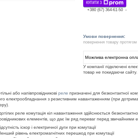
КУПИТИ З
+380 (67) 364-61-50
повернення товару протягом
У компанії підключені еле
товар не покидаючи сайту.
тільні або напівпровідникові
реле
призначені для безконтактної ком
ого електрообладнання з резистивним навантаженням (при дотрима
еру).
дотілих реле комутація кіл навантаження здійснюється безконтактно
ровідникових елементів, що дає їм ряд переваг перед звичайними 
ідсутність іскор і електричної дуги при комутації
енший рівень електромагнітних перешкод при комутації