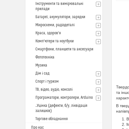
Інструменти та вимірювальні
прилади
Батареї, акумулятори, зарядки
Мікросхеми, радіодеталі
Краса, здоров'я
Комп'ютери та ноутбуки
Смартфони, планшети та аксесуари
Фототехніка
Музика
Дім і сад
Спорт і туризм
Твердо
ТВ, відео, аудіо, консолі
та інш
Програматори, контролери, Arduino
характ
_Уцінка (дефекти, б/у, ліквідація
В твер
залишків)
напівп
Торгове обладнання
В
М
Про нас