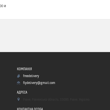
00 ₴
freedelivery
flydelivery@gmail.com
Рівне, Рівненська область, 33000, Рівне, Україна