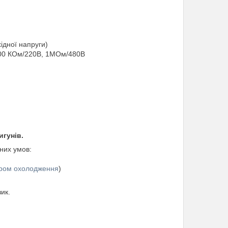
ідної напруги)
500 КОм/220В, 1МОм/480В
игунів.
них умов:
ром охолодження
)
ик.