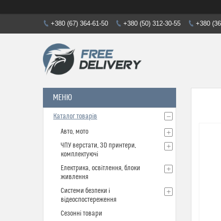
+380 (67) 364-61-50
+380 (50) 312-30-55
+380 (36
Каталог товарів
Авто, мото
ЧПУ верстати, 3D принтери,
комплектуючі
Електрика, освітлення, блоки
живлення
Системи безпеки і
відеоспостереження
Сезонні товари