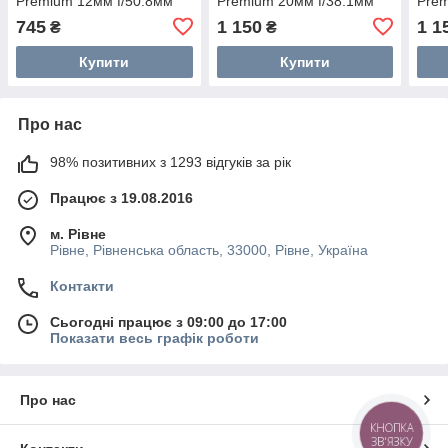
Premium 12мм f/50.8мм
Premium 20мм f/38.1мм
Prem
ZnSe Cloudray
ZnSe Cloudray
ZnSe
745
1 150
1 1
₴
₴
Купити
Купити
Про нас
98% позитивних з 1293 відгуків за рік
Працює з 19.08.2016
м. Рівне
Рівне, Рівненська область, 33000, Рівне, Україна
Контакти
Сьогодні працює з 09:00 до 17:00
Показати весь графік роботи
Про нас
КНОПКА
ЗВ'ЯЗКУ