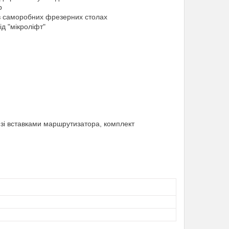
р
і в саморобних фрезерних столах
д "мікроліфт"
 зі вставками маршрутизатора, комплект