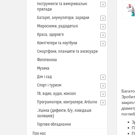
Інструменти та вимірювальні
прилади
Батареї, акумулятори, зарядки
Мікросхеми, радіодеталі
Краса, здоров'я
Комп'ютери та ноутбуки
Смартфони, планшети та аксесуари
Фототехніка
Музика
Дім і сад
Спорт і туризм
Багато
ТВ, відео, аудіо, консолі
Зробит
Програматори, контролери, Arduino
закріп
діамет
_Уцінка (дефекти, б/у, ліквідація
поглиб
залишків)
З
Торгове обладнання
П
Про нас
П