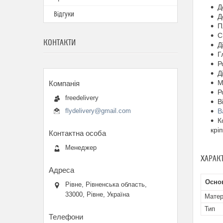
Д
Відгуки
Д
П
С
КОНТАКТИ
Д
Г
Р
Д
М
Р
freedelivery
В
flydelivery@gmail.com
В
К
крі
Менеджер
ХАРАК
Осно
Рівне, Рівненська область,
33000, Рівне, Україна
Матер
Тип