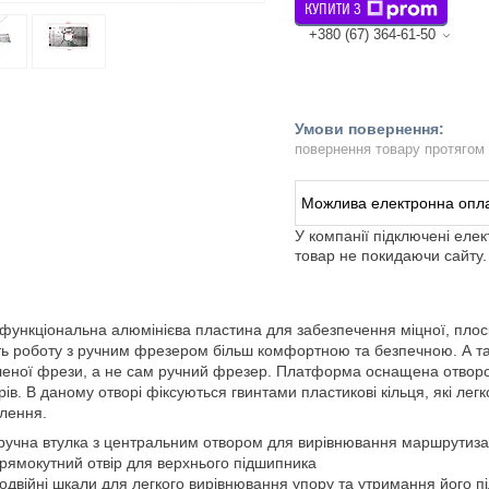
КУПИТИ З
+380 (67) 364-61-50
повернення товару протягом
У компанії підключені еле
товар не покидаючи сайту.
функціональна алюмінієва пластина для забезпечення міцної, плоск
ь роботу з ручним фрезером більш комфортною та безпечною. А та
леної фрези, а не сам ручний фрезер. Платформа оснащена отворо
рів. В даному отворі фіксуються гвинтами пластикові кільця, які ле
лення.
ручна втулка з центральним отвором для вирівнювання маршрутиз
рямокутний отвір для верхнього підшипника
одвійні шкали для легкого вирівнювання упору та утримання його п