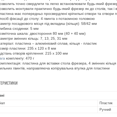
озволить точно свердлити та легко встановлювати будь-який фрезе
озволить монтувати практично будь-який фрезер як до столів, так 
ластина має попередньо просвердлені кріпильні отвори та отвори пі
посіб фіксації до столу: 4 гвинта з потаємною головкою
іаметр посадкового місця під вкладиш (кільця): 58/42 мм
либина сходинки: 5 мм
озміточна шкала: двостороння 80 мм (40 + 40 мм)
іаметри змінних кільць: 7, 13, 25, 31 мм
атеріал: пластина – алюмінієвий сплав, кільця - пластик
озмір пластини: 235 х 120 х 8 мм
ідстань отворів кріплення: 215 х 100 мм
ага
комплекту: 470 г
омплектація: пластина для вставки стола фрезера, 4 змінних кільця
пильних гвинтів, направляюча копірувальна втулка для пластини
ТЕРИСТИКИ
вні
іал
Пластик
Ручний