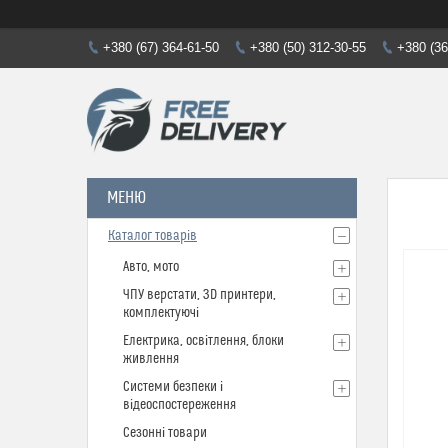
+380 (67) 364-61-50
+380 (50) 312-30-55
+380 (36
Каталог товарів
Авто, мото
ЧПУ верстати, 3D принтери,
комплектуючі
Електрика, освітлення, блоки
живлення
Системи безпеки і
відеоспостереження
Сезонні товари