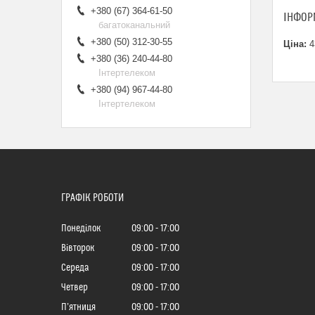
+380 (67) 364-61-50
ІНФОР
багатоканальний
+380 (50) 312-30-55
Ціна:
4
+380 (36) 240-44-80
Інтертелеком
+380 (94) 967-44-80
Інтертелеком
ГРАФІК РОБОТИ
Понеділок
09:00
17:00
Вівторок
09:00
17:00
Середа
09:00
17:00
Четвер
09:00
17:00
Пʼятниця
09:00
17:00