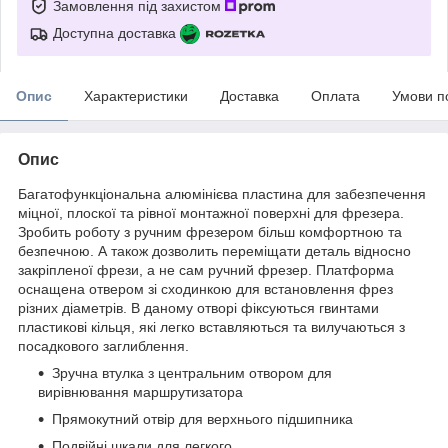
Замовлення під захистом
Доступна доставка
Опис
Характеристики
Доставка
Оплата
Умови п
Опис
Багатофункціональна алюмінієва пластина для забезпечення
міцної, плоскої та рівної монтажної поверхні для фрезера.
Зробить роботу з ручним фрезером більш комфортною та
безпечною. А також дозволить переміщати деталь відносно
закріпленої фрези, а не сам ручний фрезер. Платформа
оснащена отвером зі сходинкою для встановлення фрез
різних діаметрів. В даному отворі фіксуються гвинтами
пластикові кільця, які легко вставляються та вилучаються з
посадкового заглиблення.
Зручна втулка з центральним отвором для
вирівнювання маршрутизатора
Прямокутний отвір для верхнього підшипника
Подвійні шкали для легкого