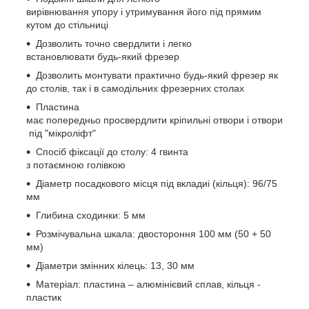
вирівнювання упору і утримування його під прямим
кутом до стільниці
Дозволить точно свердлити і легко
встановлювати будь-який фрезер
Дозволить монтувати практично будь-який фрезер як
до столів, так і в самодільних фрезерних столах
Пластина
має попередньо просвердлити кріпильні отвори і отвори
під "мікроліфт"
Спосіб фіксації до столу: 4 гвинта
з потаємною голівкою
Діаметр посадкового місця під вкладиі (кільця): 96/75
мм
Глибина сходинки: 5 мм
Розмічувальна шкала: двостороння 100 мм (50 + 50
мм)
Діаметри змінних кілець: 13, 30 мм
Матеріал: пластина – алюмінієвий сплав, кільця -
пластик