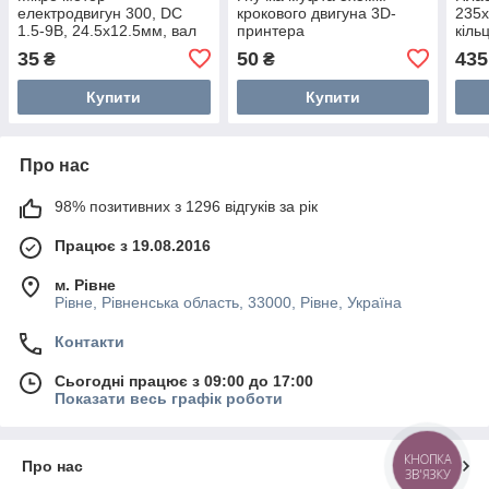
електродвигун 300, DC
крокового двигуна 3D-
235x
1.5-9В, 24.5x12.5мм, вал
принтера
кіль
8мм
35
50
435
₴
₴
Купити
Купити
Про нас
98% позитивних з 1296 відгуків за рік
Працює з 19.08.2016
м. Рівне
Рівне, Рівненська область, 33000, Рівне, Україна
Контакти
Сьогодні працює з 09:00 до 17:00
Показати весь графік роботи
КНОПКА
Про нас
ЗВ'ЯЗКУ