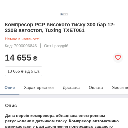
Компресор PCP високого тиску 300 бар 12-
220В автостоп, Tuxing TXET061
Немає в наявності
Код: 7000006846
Опт і роздріб
14 655
₴
13 665 ₴
від 5 шт.
Опис
Характеристики
Доставка
Оплата
Умови п
Опис
Дана версія компресора обладнана електронним
регульованим датчиком тиску. Компресор автоматично
вимикається у разі досягнення попередньо заданого