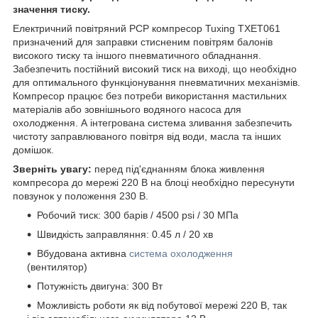
значення тиску.
Електричний повітряний PCP компресор Tuxing TXET061
призначений для заправки стисненим повітрям балонів
високого тиску та іншого пневматичного обладнання.
Забезпечить постійний високий тиск на виході, що необхідно
для оптимального функціонування пневматичних механізмів.
Компресор працює без потреби використання мастильних
матеріалів або зовнішнього водяного насоса для
охолодження. А інтегрована система зливання забезпечить
чистоту заправлюваного повітря від води, масла та інших
домішок.
Зверніть увагу:
перед під'єднанням блока живлення
компресора до мережі 220 В на блоці необхідно пересунути
повзунок у положення 230 В.
Робочий тиск: 300 барів / 4500 psi / 30 МПа
Швидкість заправляння: 0.45 л / 20 хв
Вбудована активна
система охолодження
(вентилятор)
Потужність двигуна: 300 Вт
Можливість роботи як від побутової мережі 220 В, так