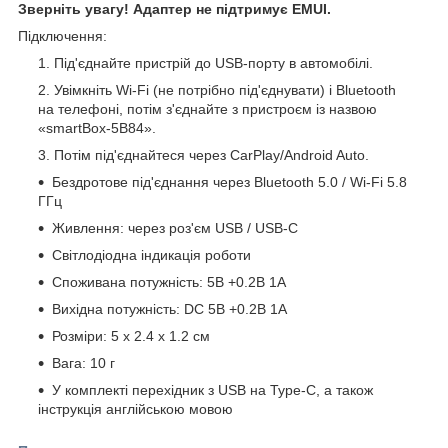
Зверніть увагу! Адаптер не підтримує EMUI.
Підключення:
Під'єднайте пристрій до USB-порту в автомобілі.
Увімкніть Wi-Fi (не потрібно під'єднувати) і Bluetooth
на телефоні, потім з'єднайте з пристроєм із назвою
«smartBox-5B84».
Потім під'єднайтеся через CarPlay/Android Auto.
Бездротове під'єднання через Bluetooth 5.0 / Wi-Fi 5.8
ГГц
Живлення: через роз'єм USB / USB-C
Світлодіодна індикація роботи
Споживана потужність: 5В +0.2В 1А
Вихідна потужність: DC 5В +0.2В 1А
Розміри: 5 х 2.4 х 1.2 см
Вага: 10 г
У комплекті перехідник з USB на Type-C, а також
інструкція англійською мовою