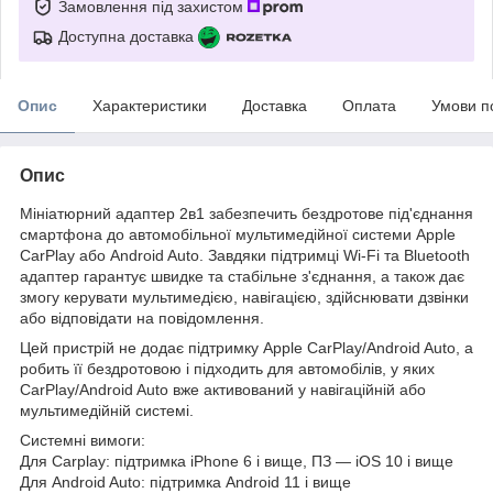
Замовлення під захистом
Доступна доставка
Опис
Характеристики
Доставка
Оплата
Умови п
Опис
Мініатюрний адаптер 2в1 забезпечить бездротове під'єднання
смартфона до автомобільної мультимедійної системи Apple
CarPlay або Android Auto. Завдяки підтримці Wi-Fi та Bluetooth
адаптер гарантує швидке та стабільне з'єднання, а також дає
змогу керувати мультимедією, навігацією, здійснювати дзвінки
або відповідати на повідомлення.
Цей пристрій не додає підтримку Apple CarPlay/Android Auto, а
робить її бездротовою і підходить для автомобілів, у яких
CarPlay/Android Auto вже активований у навігаційній або
мультимедійній системі.
Системні вимоги:
Для Carplay: підтримка iPhone 6 і вище, ПЗ — iOS 10 і вище
Для Android Auto: підтримка Android 11 і вище