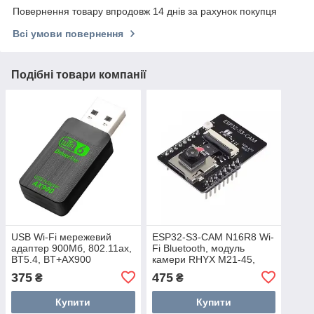
Повернення товару впродовж 14 днів за рахунок покупця
Всі умови повернення
Подібні товари компанії
USB Wi-Fi мережевий
ESP32-S3-CAM N16R8 Wi-
адаптер 900Мб, 802.11ax,
Fi Bluetooth, модуль
BT5.4, BT+AX900
камери RHYX M21-45,
плата розробника
375
475
₴
₴
Купити
Купити