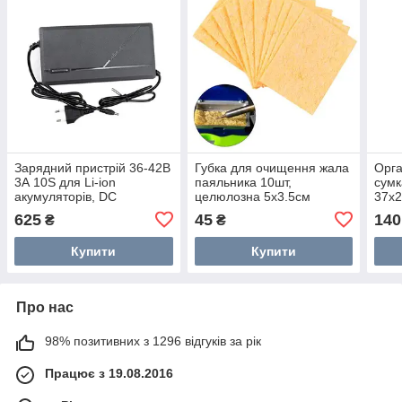
Зарядний пристрій 36-42В
Губка для очищення жала
Орга
3А 10S для Li-ion
паяльника 10шт,
сумк
акумуляторів, DC
целюлозна 5x3.5см
37x2
5.5x2.1мм, вентилятор
625
45
140
₴
₴
Купити
Купити
Про нас
98% позитивних з 1296 відгуків за рік
Працює з 19.08.2016