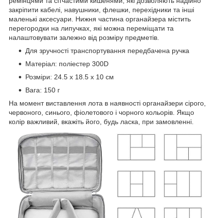
ремінцями та сітчастими кишенями, які дозволяють надійно
закріпити кабелі, навушники, флешки, перехідники та інші
маленькі аксесуари. Нижня частина органайзера містить
перегородки на липучках, які можна переміщати та
налаштовувати залежно від розміру предметів.
Для зручності транспортування передбачена ручка
Матеріал: поліестер 300D
Розміри: 24.5 х 18.5 х 10 см
Вага: 150 г
На момент виставлення лота в наявності органайзери сірого,
червоного, синього, фіолетового і чорного кольорів. Якщо
колір важливий, вкажіть його, будь ласка, при замовленні.