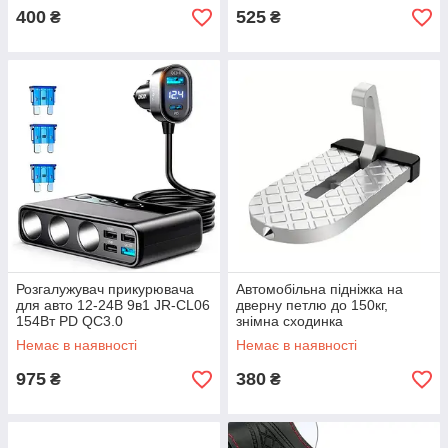
400
525
₴
₴
Розгалужувач прикурювача
Автомобільна підніжка на
для авто 12-24В 9в1 JR-CL06
дверну петлю до 150кг,
154Вт PD QC3.0
знімна сходинка
Немає в наявності
Немає в наявності
975
380
₴
₴