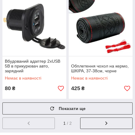
Вбудований адаптер 2xUSB
5В в прикурювач авто,
Обплетення чохол на кермо,
зарядний
ШКІРА, 37-38см, чорне
Немає в наявності
Немає в наявності
80
425
₴
₴
Показати ще
1
/ 2