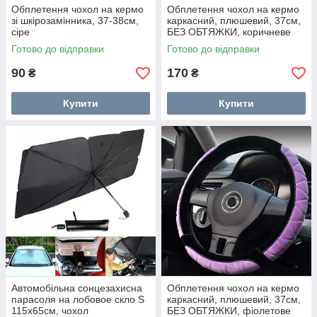
Обплетення чохол на кермо
Обплетення чохол на кермо
зі шкірозамінника, 37-38см,
каркасний, плюшевий, 37см,
сіре
БЕЗ ОБТЯЖКИ, коричневе
Готово до відправки
Готово до відправки
90
170
₴
₴
Купити
Купити
Автомобільна сонцезахисна
Обплетення чохол на кермо
парасоля на лобовое скло S
каркасний, плюшевий, 37см,
115x65см, чохол
БЕЗ ОБТЯЖКИ, фіолетове