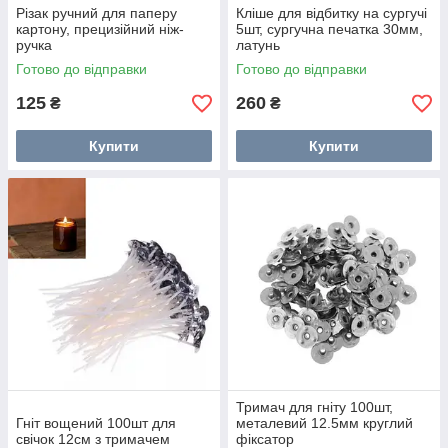
Різак ручний для паперу
Кліше для відбитку на сургучі
картону, прецизійний ніж-
5шт, сургучна печатка 30мм,
ручка
латунь
Готово до відправки
Готово до відправки
125
260
₴
₴
Купити
Купити
Тримач для гніту 100шт,
Гніт вощений 100шт для
металевий 12.5мм круглий
свічок 12см з тримачем
фіксатор