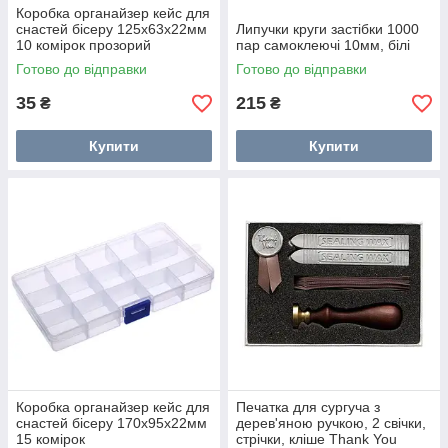
Коробка органайзер кейс для
снастей бісеру 125x63x22мм
Липучки круги застібки 1000
10 комірок прозорий
пар самоклеючі 10мм, білі
Готово до відправки
Готово до відправки
35
215
₴
₴
Купити
Купити
Коробка органайзер кейс для
Печатка для сургуча з
снастей бісеру 170x95x22мм
дерев'яною ручкою, 2 свічки,
15 комірок
стрічки, кліше Thank You