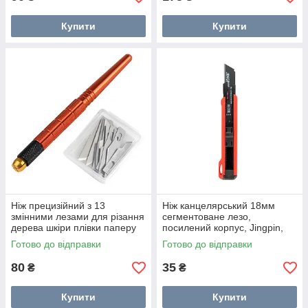
Купити
Купити
Ніж прецизійний з 13
Ніж канцелярський 18мм
змінними лезами для різання
сегментоване лезо,
дерева шкіри плівки паперу
посилений корпус, Jingpin,
кольори
Готово до відправки
Готово до відправки
80
35
₴
₴
Купити
Купити