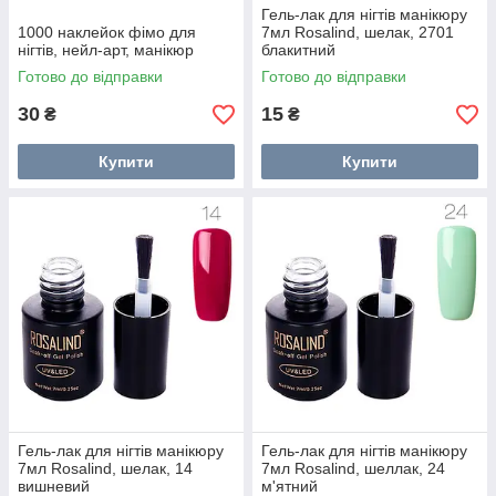
Гель-лак для нігтів манікюру
1000 наклейок фімо для
7мл Rosalind, шелак, 2701
нігтів, нейл-арт, манікюр
блакитний
Готово до відправки
Готово до відправки
30
15
₴
₴
Купити
Купити
Гель-лак для нігтів манікюру
Гель-лак для нігтів манікюру
7мл Rosalind, шелак, 14
7мл Rosalind, шеллак, 24
вишневий
м'ятний