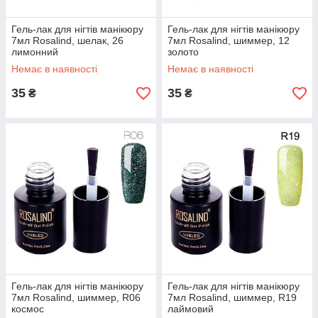
Гель-лак для нігтів манікюру
Гель-лак для нігтів манікюру
7мл Rosalind, шелак, 26
7мл Rosalind, шиммер, 12
лимонний
золото
Немає в наявності
Немає в наявності
35
35
₴
₴
Гель-лак для нігтів манікюру
Гель-лак для нігтів манікюру
7мл Rosalind, шиммер, R06
7мл Rosalind, шиммер, R19
космос
лаймовий