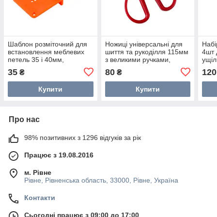
Шаблон розміточний для
Ножиці універсальні для
Набі
встановлення меблевих
шиття та рукоділля 115мм
4шт 
петель 35 і 40мм,
з великими ручками,
ущіл
двосторонній
нержавійка
35
80
120
₴
₴
Купити
Купити
Про нас
98% позитивних з 1296 відгуків за рік
Працює з 19.08.2016
м. Рівне
Рівне, Рівненська область, 33000, Рівне, Україна
Контакти
Сьогодні працює з 09:00 до 17:00