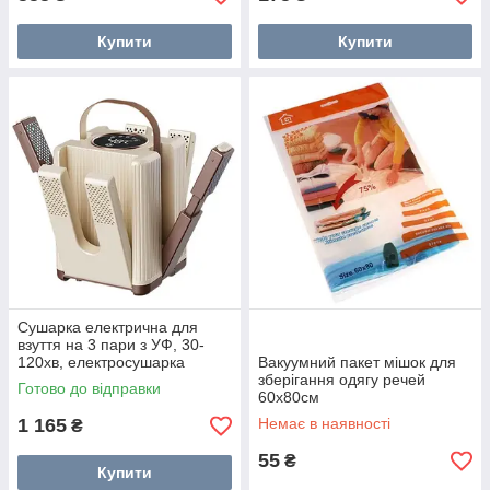
Купити
Купити
Сушарка електрична для
взуття на 3 пари з УФ, 30-
120хв, електросушарка
Вакуумний пакет мішок для
зберігання одягу речей
Готово до відправки
60x80см
1 165
Немає в наявності
₴
55
₴
Купити