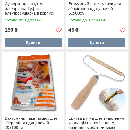
Сушарка для взуття
Вакуумний пакет мішок для
електрична Туфлі
зберігання одягу речей
електросушарка в корпусі
50x60см
Готово до відправки
Готово до відправки
150
45
₴
₴
Купити
Купити
Вакуумний пакет мішок для
Бритва ручна для видалення
зберігання одягу речей
ковтунців шерсті з одягу,
70x100см
чищення меблів килимів