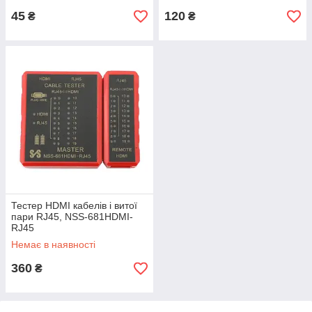
45
120
₴
₴
Тестер HDMI кабелів і витої
пари RJ45, NSS-681HDMI-
RJ45
Немає в наявності
360
₴