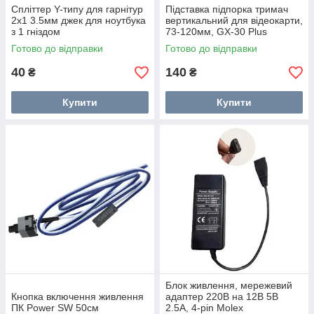
Спліттер Y-типу для гарнітур
Підставка підпорка тримач
2x1 3.5мм джек для ноутбука
вертикальний для відеокарти,
з 1 гніздом
73-120мм, GX-30 Plus
Готово до відправки
Готово до відправки
40
140
₴
₴
Купити
Купити
Блок живлення, мережевий
Кнопка включення живлення
адаптер 220В на 12В 5В
ПК Power SW 50см
2.5А, 4-pin Molex