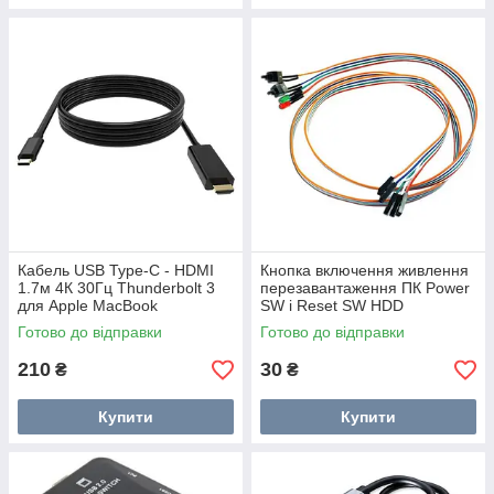
Кабель USB Type-C - HDMI
Кнопка включення живлення
1.7м 4К 30Гц Thunderbolt 3
перезавантаження ПК Power
для Apple MacBook
SW і Reset SW HDD
індикатори
Готово до відправки
Готово до відправки
210
30
₴
₴
Купити
Купити