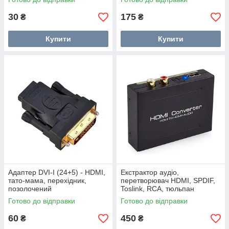
30
175
₴
₴
Купити
Купити
Адаптер DVI-I (24+5) - HDMI,
Екстрактор аудіо,
тато-мама, перехідник,
перетворювач HDMI, SPDIF,
позолочений
Toslink, RCA, тюльпан
Готово до відправки
Готово до відправки
60
450
₴
₴