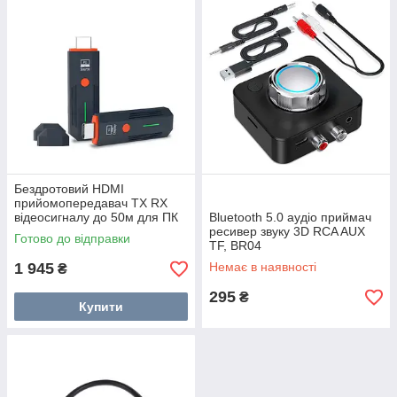
Бездротовий HDMI
прийомопередавач TX RX
відеосигналу до 50м для ПК
Bluetooth 5.0 аудіо приймач
ТБ
ресивер звуку 3D RCA AUX
Готово до відправки
TF, BR04
1 945
Немає в наявності
₴
295
₴
Купити