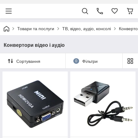
Товари та послуги
ТВ, відео, аудіо, консолі
Конвертор
Конвертори відео і аудіо
Сортування
0
Фільтри