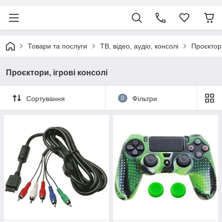
Товари та послуги
ТВ, відео, аудіо, консолі
Проєктори
Проєктори, ігрові консолі
Сортування
0
Фільтри