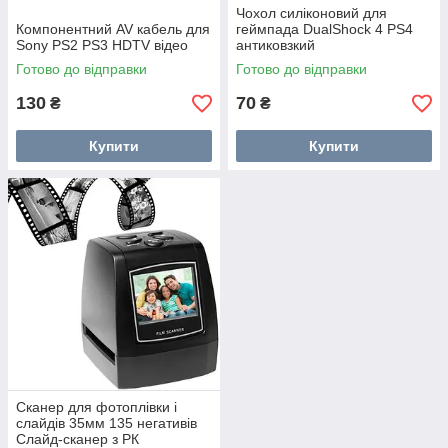
Чохол силіконовий для
Компонентний AV кабель для
геймпада DualShock 4 PS4
Sony PS2 PS3 HDTV відео
антиковзкий
Готово до відправки
Готово до відправки
130
70
₴
₴
Купити
Купити
Сканер для фотоплівки і
слайдів 35мм 135 негативів
Слайд-сканер з РК