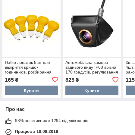
Набір лопаток 5шт для
Автомобільна камера
Кіль
відкриття кришок
заднього виду IP68 врізна
4шт,
годинників, розбирання
170 градусів, регулювання
рако
корпусів
об’єктиву
165
825
115
₴
₴
Купити
Купити
Про нас
98% позитивних з 1294 відгуків за рік
Працює з 19.08.2016