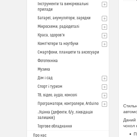
Інструменти та вимірювальні
прилади
Батареї, акумулятори, зарядки
Мікросхеми, радіодеталі
Краса, здоров'я
Комп'ютери та ноутбуки
Смартфони, планшети та аксесуари
Фототехніка
Музика
Дім і сад
Спорт і туризм
ТВ, відео, аудіо, консолі
Програматори, контролери, Arduino
Стильн
автомо
_Уцінка (дефекти, б/у, ліквідація
залишків)
Даний 
чохол 
Торгове обладнання
П
Про нас