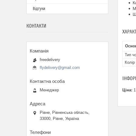
К
М
Відгуки
Ш
КОНТАКТИ
ХАРАК
Осно
Тип ч
freedelivery
Колір
flydelivery@gmail.com
ІНФОР
Менеджер
Ціна:
1
Рівне, Рівненська область,
33000, Рівне, Україна