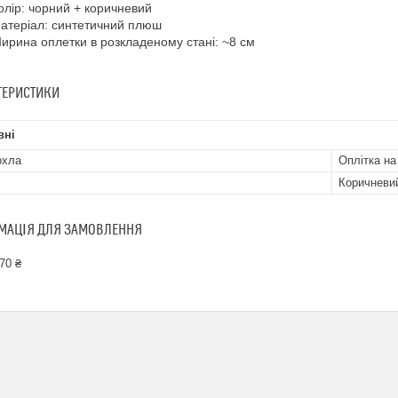
олір: чорний + коричневий
атеріал: синтетичний плюш
ирина оплетки в розкладеному стані: ~8 см
ТЕРИСТИКИ
вні
охла
Оплітка на
Коричневи
МАЦІЯ ДЛЯ ЗАМОВЛЕННЯ
70 ₴