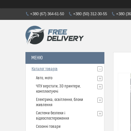
+380 (67) 364-61-50
+380 (50) 312-30-55
+380 (36
Каталог товарів
Авто, мото
ЧПУ верстати, 3D принтери,
комплектуючі
Електрика, освітлення, блоки
живлення
Системи безпеки і
відеоспостереження
Сезонні товари