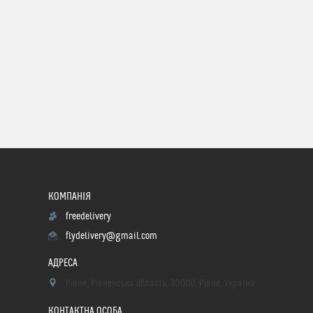
freedelivery
flydelivery@gmail.com
Рівне, Рівненська область, 33000, Рівне, Україна