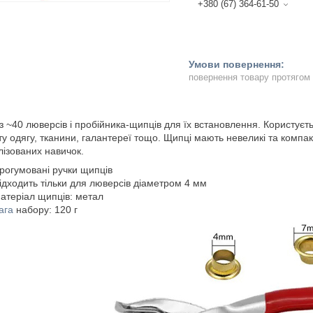
+380 (67) 364-61-50
повернення товару протягом
із ~40 люверсів і пробійника-щипців для їх встановлення. Користуєт
у одягу, тканини, галантереї тощо. Щипці мають невеликі та компак
лізованих навичок.
рогумовані ручки щипців
ідходить тільки для люверсів діаметром 4 мм
атеріал щипців: метал
ага
набору: 120 г