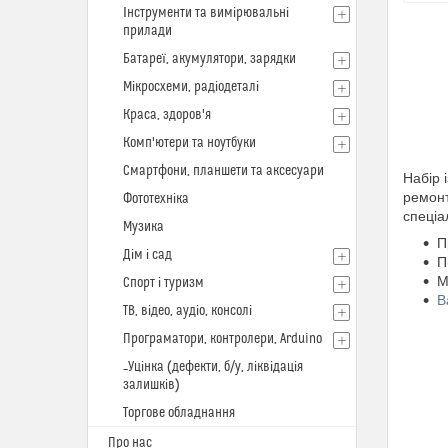
Інструменти та вимірювальні
прилади
Батареї, акумулятори, зарядки
Мікросхеми, радіодеталі
Краса, здоров'я
Комп'ютери та ноутбуки
Смартфони, планшети та аксесуари
Набір 
ремонт
Фототехніка
спеціа
Музика
П
Дім і сад
П
М
Спорт і туризм
В
ТВ, відео, аудіо, консолі
Програматори, контролери, Arduino
_Уцінка (дефекти, б/у, ліквідація
залишків)
Торгове обладнання
Про нас