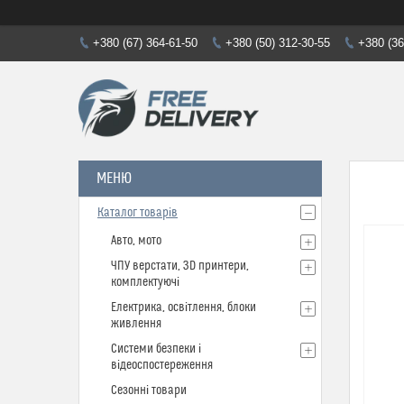
+380 (67) 364-61-50
+380 (50) 312-30-55
+380 (36
Каталог товарів
Авто, мото
ЧПУ верстати, 3D принтери,
комплектуючі
Електрика, освітлення, блоки
живлення
Системи безпеки і
відеоспостереження
Сезонні товари